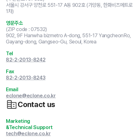
서울시 강서구 양천로 551-17 A동 902호 (가양동, 한화비즈메트로
1차)
영문주소
(ZIP code : 07532)
902, 9F Hanwha bizmetro A-dong, 551-17 YangcheonRo,
Gayang-dong, Gangseo-Gu, Seoul, Korea
Tel
82-2-2013-8242
Fax
82-2-2013-8243
Email
eclone@eclone.co.kr
Contact us
Marketing

&Technical Support
tech@eclone.co.kr