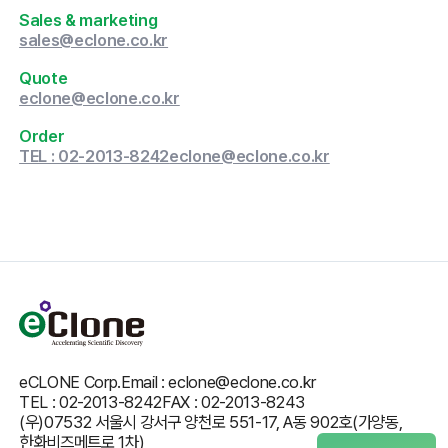
Sales & marketing
sales@eclone.co.kr
Quote
eclone@eclone.co.kr
Order
TEL : 02-2013-8242
eclone@eclone.co.kr
eCLONE Corp.
Email : eclone@eclone.co.kr
TEL : 02-2013-8242
FAX : 02-2013-8243
(우)07532 서울시 강서구 양천로 551-17, A동 902호(가양동,
한화비즈메트로 1차)